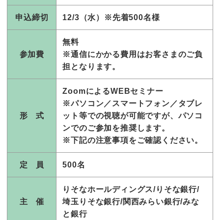
申込締切
12/3（水）
※先着500名様
無料
参加費
※通信にかかる費用はお客さまのご負
担となります。
ZoomによるWEBセミナー
※パソコン／スマートフォン／タブレ
形 式
ット等での視聴が可能ですが、パソコ
ンでのご参加を推奨します。
※下記の注意事項をご確認ください。
定 員
500名
りそなホールディングス/りそな銀行/
主 催
埼玉りそな銀行/関西みらい銀行/みな
と銀行