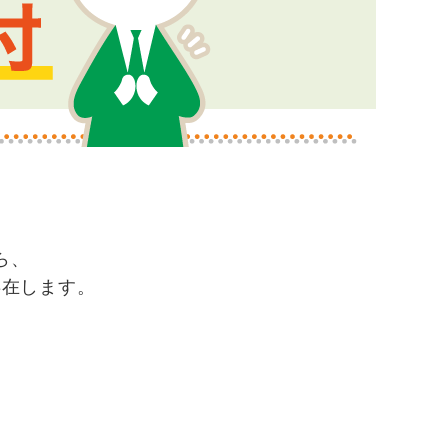
。
ら、
存在します。