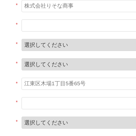
*
*
*
*
*
*
*