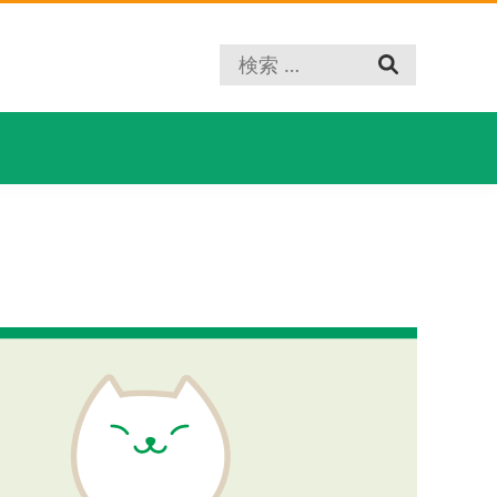
プ
レ
ー
ス
ホ
ル
ダ
ー