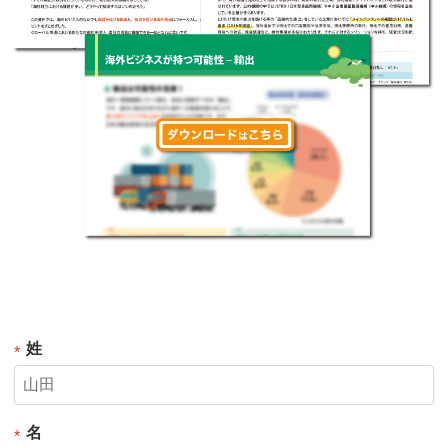
姓
*
名
*